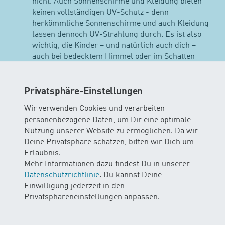
nicht. Auch Sonnenschirme und Kleidung bieten
keinen vollständigen UV-Schutz - denn
herkömmliche Sonnenschirme und auch Kleidung
lassen dennoch UV-Strahlung durch. Es ist also
wichtig, die Kinder – und natürlich auch dich –
auch bei bedecktem Himmel oder im Schatten
richtig einzucremen und diesen Sonnenschutz
regelmässig zu erneuern, indem du nachcremst.
Privatsphäre-Einstellungen
Sonnenhut und Sonnenbrille
: Ein Sonnenhut mit
Nackenschutz und eine Sonnenbrille mit CE-
Wir verwenden Cookies und verarbeiten
Zeichen gehören zum Pflichtprogramm für
personenbezogene Daten, um Dir eine optimale
Kinder. Vermeide für die Kleinen Schwimmer
Nutzung unserer Website zu ermöglichen. Da wir
Sonnenbrillen ohne dieses Label.
Deine Privatsphäre schätzen, bitten wir Dich um
Erlaubnis.
Mittagshitze meiden
: Oben schon bereits einmal
Mehr Informationen dazu findest Du in unserer
aufgegriffen - vermeide die stärkste Sonne um die
Datenschutzrichtlinie
. Du kannst Deine
Mittagszeit und sorge für ausreichende
Einwilligung jederzeit in den
Flüssigkeitszufuhr. Erinnere deinen kleinen
Privatsphäreneinstellungen anpassen.
Schwimmer daran genügend Wasser zu trinken.
Die Sonne scheint überall:
Vergiss den
Sonnenschutz auch nicht, wenn ihr nicht ins