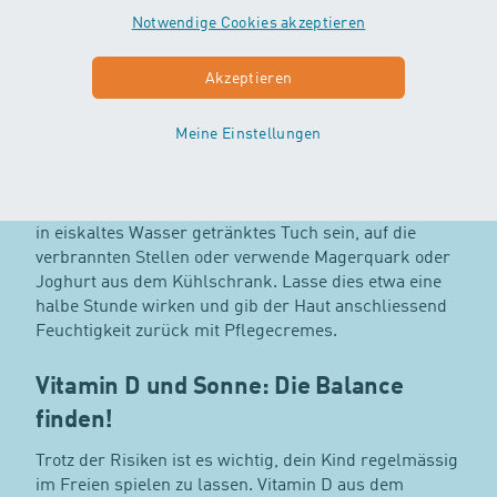
Freibad fahrt. Die Sonne scheint auch hinter der
Notwendige Cookies akzeptieren
Autoscheibe, in den Bergen, beim Spazierengehen
im Park oder auf dem Spielplatz.
Akzeptieren
Was tun bei Sonnenbrand?
Meine Einstellungen
Falls es doch zu einem Sonnenbrand kommt, ist
Kühlung das wohltuendste und unterstützt die
Heilung. Lege kühle Umschläge, das kann einfach ein
in eiskaltes Wasser getränktes Tuch sein, auf die
verbrannten Stellen oder verwende Magerquark oder
Joghurt aus dem Kühlschrank. Lasse dies etwa eine
halbe Stunde wirken und gib der Haut anschliessend
Feuchtigkeit zurück mit Pflegecremes.
Vitamin D und Sonne: Die Balance
finden!
Trotz der Risiken ist es wichtig, dein Kind regelmässig
im Freien spielen zu lassen. Vitamin D aus dem