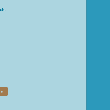
ch
.
re