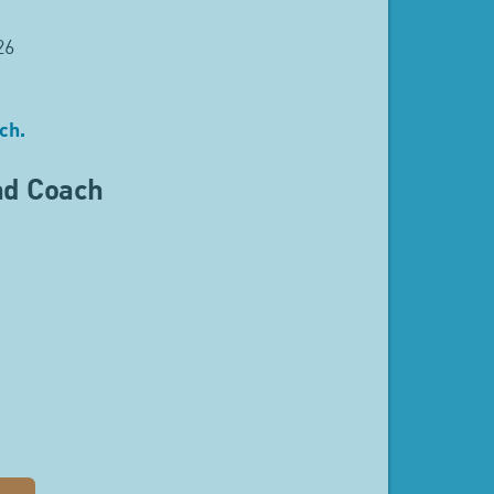
26
ch
.
und Coach