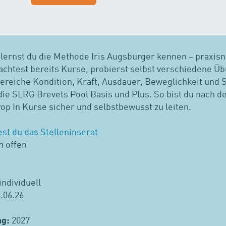
itest gern mit Menschen und suchst einen flexiblen Neb
 Dann bist du bei uns genau richtig! Auch motivierte Q
 lernst du die Methode Iris Augsburger kennen – praxis
achtest bereits Kurse, probierst selbst verschiedene Ü
 Bereiche Kondition, Kraft, Ausdauer, Beweglichkeit und 
 die SLRG Brevets Pool Basis und Plus. So bist du nach d
op In Kurse sicher und selbstbewusst zu leiten.
est du das Stelleninserat
h offen
g
individuell
6.06.26
ng:
2027