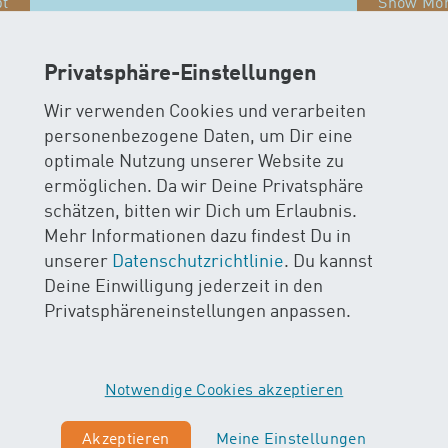
pt
Show Mo
Privatsphäre-Einstellungen
Wir verwenden Cookies und verarbeiten
personenbezogene Daten, um Dir eine
optimale Nutzung unserer Website zu
ermöglichen. Da wir Deine Privatsphäre
schätzen, bitten wir Dich um Erlaubnis.
Mehr Informationen dazu findest Du in
unserer
Datenschutzrichtlinie
. Du kannst
im
Deine Einwilligung jederzeit in den
Privatsphäreneinstellungen anpassen.
rsleitung Let's Swim ist eine abgeschlossene First Flo
mationen zum Aufbau der Ausbildung oder den Ausbildu
ererleben.ch
melden
Notwendige Cookies akzeptieren
Akzeptieren
Meine Einstellungen