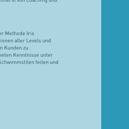
fitierst von Coaching und
er Methode Iris
ionen aller Levels und
den Kunden zu
gneten Kenntnisse unter
 Schwimmstilen feilen und