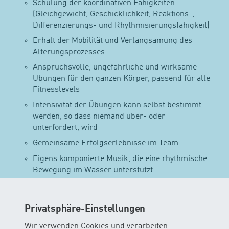
Schulung der koordinativen Fähigkeiten
(Gleichgewicht, Geschicklichkeit, Reaktions-,
Differenzierungs- und Rhythmisierungsfähigkeit)
Erhalt der Mobilität und Verlangsamung des
Alterungsprozesses
Anspruchsvolle, ungefährliche und wirksame
Übungen für den ganzen Körper, passend für alle
Fitnesslevels
Intensivität der Übungen kann selbst bestimmt
werden, so dass niemand über- oder
unterfordert, wird
Gemeinsame Erfolgserlebnisse im Team
Eigens komponierte Musik, die eine rhythmische
Bewegung im Wasser unterstützt
Ein Drop In Wassergymnastikkurs findet wöchentlich
während jeweils 8 Wochen statt, eine einzelne Lektion
Privatsphäre-Einstellungen
dauert 50 Minuten. Alle sind herzlich willkommen, es
sind keine Vorkenntnisse erforderlich und auch dein
Wir verwenden Cookies und verarbeiten