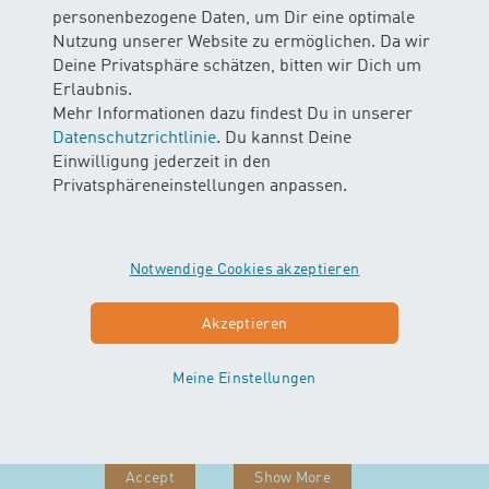
persönlicher Fitnesslevel ist zweitrangig, denn
personenbezogene Daten, um Dir eine optimale
Intensität und Geschwindigkeit der Übungen
Nutzung unserer Website zu ermöglichen. Da wir
bestimmst du selbst.
Deine Privatsphäre schätzen, bitten wir Dich um
Erlaubnis.
Mehr Informationen dazu findest Du in unserer
Jede Menge Spass im Wasser und ein ganzheitliches
Datenschutzrichtlinie
. Du kannst Deine
Training zur Erhaltung der Mobilität in
Einwilligung jederzeit in den
Alltagssituationen sind garantiert.
Privatsphäreneinstellungen anpassen.
Wir freuen uns auf dich!
Notwendige Cookies akzeptieren
Akzeptieren
Diesen Inhalt aktivieren
(youtube)
Meine Einstellungen
Content requires confirmation
(youtube)
Accept
Show More