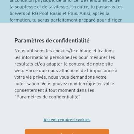
la condition physique, de la force, de l'endurance, de
la souplesse et de la vitesse. En outre, tu passeras les
brevets SLRG Pool Basis et Plus. Ainsi, après la
formation, tu seras parfaitement préparé pour diriger
tes propres cours Drop In en toute sécurité et en toute
confiance.
Paramètres de confidentialité
Conditions requises :
Tu trouveras ici l'annonce
Nous utilisons les cookies/le ciblage et traitons
d'emploi
.
les informations personnelles pour mesurer les
Lieu de formation :
ouvert
résultats et/ou adapter le contenu de notre site
Jour de formation :
mardi
web. Parce que nous attachons de l'importance à
votre vie privée, nous vous demandons votre
Entraînement à la natation SSS:
individuel
autorisation. Vous pouvez modifier/ajuster votre
Brevet SSS :
19.09.2025 Pool Basis: 26.09.2025 Pool
consentement à tout moment dans les
Plus
"Paramètres de confidentialité".
Prochain cycle de formation :
2027
Accept required cookies
Intéressé(e) ? Envoie-nous ta candidature
accompagnée de ton CV à hr@wassererleben.ch