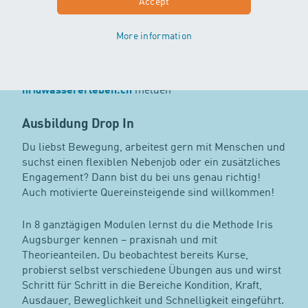
Accept
Ausbildung Let’s Swim
Für die Ausbildung zur Kursleitung Let's Swim ist eine
More information
abgeschlossene First Flow Ausbildung Voraussetzung.
Für Informationen zum Aufbau der Ausbildung oder
den Ausbildungsdaten kannst du dich gerne direkt bei
hr
@
wassererleben.ch
melden
Ausbildung Drop In
Du liebst Bewegung, arbeitest gern mit Menschen und
suchst einen flexiblen Nebenjob oder ein zusätzliches
Engagement? Dann bist du bei uns genau richtig!
Auch motivierte Quereinsteigende sind willkommen!
In 8 ganztägigen Modulen lernst du die Methode Iris
Augsburger kennen – praxisnah und mit
Theorieanteilen. Du beobachtest bereits Kurse,
probierst selbst verschiedene Übungen aus und wirst
Schritt für Schritt in die Bereiche Kondition, Kraft,
Ausdauer, Beweglichkeit und Schnelligkeit eingeführt.