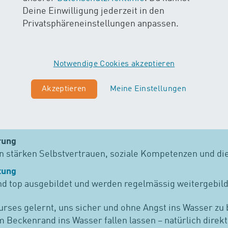
Deine Einwilligung jederzeit in den
Privatsphäreneinstellungen anpassen.
ochen teilnehmen. Der frühe Kontakt mit Wasser stärkt
Notwendige Cookies akzeptieren
zu tun“ – das ist das Grundprinzip. Die Kinder dürfen ih
on Eltern und Kursleitung, aber ohne Druck.
Akzeptieren
Meine Einstellungen
e
lungen geben Sicherheit. Es gibt keine Abzeichen oder
 Förderung.
rung
n stärken Selbstvertrauen, soziale Kompetenzen und di
itung
nd top ausgebildet und werden regelmässig weitergebild
rses gelernt, uns sicher und ohne Angst ins Wasser z
m Beckenrand ins Wasser fallen lassen – natürlich direk