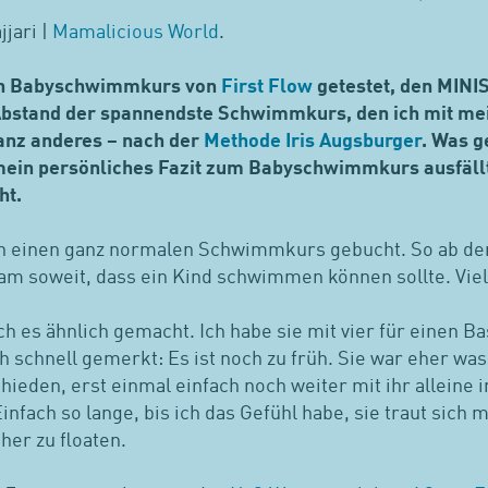
jjari |
Mamalicious World
.
nen Babyschwimmkurs von
First Flow
getestet, den MINIS
Abstand der spannendste Schwimmkurs, den ich mit mei
anz anderes – nach der
Methode Iris Augsburger
. Was g
ein persönliches Fazit zum Babyschwimmkurs ausfällt,
ht.
ch einen ganz normalen Schwimmkurs gebucht. So ab dem
sam soweit, dass ein Kind schwimmen können sollte. Viel
ch es ähnlich gemacht. Ich habe sie mit vier für einen
 schnell gemerkt: Es ist noch zu früh. Sie war eher wa
chieden, erst einmal einfach noch weiter mit ihr alleine
nfach so lange, bis ich das Gefühl habe, sie traut sich 
her zu floaten.