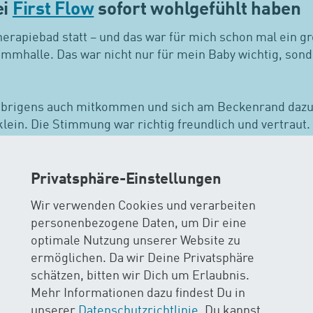
ei
First Flow
sofort wohlgefühlt haben
herapiebad statt – und das war für mich schon mal ein 
immhalle. Das war nicht nur für mein Baby wichtig, sond
übrigens auch mitkommen und sich am Beckenrand dazug
ein. Die Stimmung war richtig freundlich und vertraut.
mm abgespult wird, sondern mit Herz gearbeitet wird.
 Augsburger
– was dahintersteckt
Privatsphäre-Einstellungen
Wir verwenden Cookies und verarbeiten
Flow basiert auf der
Methode Iris Augsburger
, entwickel
personenbezogene Daten, um Dir eine
ger, Gründerin und Inhaberin der
H
O Wasser erleben A
2
optimale Nutzung unserer Website zu
 Erkenntnissen aus der Hirnforschung und der kindliche
ermöglichen. Da wir Deine Privatsphäre
elt wird.
schätzen, bitten wir Dich um Erlaubnis.
Mehr Informationen dazu findest Du in
e:
unserer
Datenschutzrichtlinie
. Du kannst