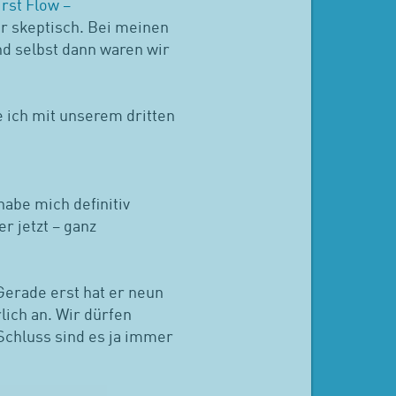
irst Flow –
war skeptisch. Bei meinen
nd selbst dann waren wir
e ich mit unserem dritten
habe mich definitiv
r jetzt – ganz
 Gerade erst hat er neun
lich an. Wir dürfen
chluss sind es ja immer