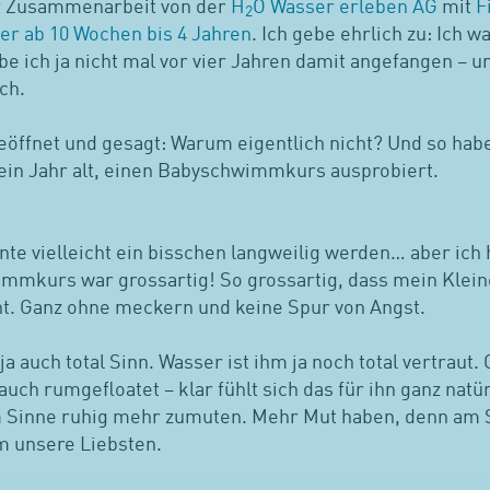
r Zusammenarbeit von der
H
O Wasser erleben AG
mit
F
2
r ab 10 Wochen bis 4 Jahren
. Ich gebe ehrlich zu: Ich 
e ich ja nicht mal vor vier Jahren damit angefangen – u
ch.
eöffnet und gesagt: Warum eigentlich nicht? Und so hab
ein Jahr alt, einen Babyschwimmkurs ausprobiert.
nte vielleicht ein bisschen langweilig werden… aber ich 
mmkurs war grossartig! So grossartig, dass mein Kleine
cht. Ganz ohne meckern und keine Spur von Angst.
a auch total Sinn. Wasser ist ihm ja noch total vertraut.
ch rumgefloatet – klar fühlt sich das für ihn ganz natür
m Sinne ruhig mehr zumuten. Mehr Mut haben, denn am S
m unsere Liebsten.