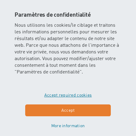
Paramètres de confidentialité
MINIS
Nous utilisons les cookies/le ciblage et traitons
À PARTIR DE 10
les informations personnelles pour mesurer les
SEMAINES
résultats et/ou adapter le contenu de notre site
web. Parce que nous attachons de l'importance à
votre vie privée, nous vous demandons votre
Ce cours permet aux bébés de
autorisation. Vous pouvez modifier/ajuster votre
découvrir l'élément eau avec tous
consentement à tout moment dans les
leurs sens. Les enfants glissent et
"Paramètres de confidentialité".
flottent dans l'eau avec ou sans le
soutien des parents.
Accept required cookies
En savoir plus sur MINIS
Accept
More information