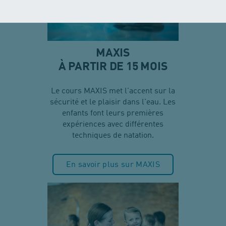
MAXIS
À PARTIR DE 15 MOIS
Le cours MAXIS met l'accent sur la
sécurité et le plaisir dans l'eau. Les
enfants font leurs premières
expériences avec différentes
techniques de natation.
En savoir plus sur MAXIS