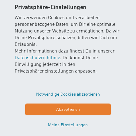
Privatsphäre-Einstellungen
Let‘s Swim:
Die Eltern / Begleitperson tragen/trägt
unmittelbar vor und nach der Lektion die volle
Wir verwenden Cookies und verarbeiten
Verantwortung für ihr(e) Kind(er). Die Kursleitung ist
personenbezogene Daten, um Dir eine optimale
während der Lektion für das angemeldete Kind
Nutzung unserer Website zu ermöglichen. Da wir
verantwortlich. Die Aufsichtspflicht der Kursleitung
Deine Privatsphäre schätzen, bitten wir Dich um
endet nach der Verabschiedung der Gruppe am Check
Erlaubnis.
Point.
Mehr Informationen dazu findest Du in unserer
Datenschutzrichtlinie
. Du kannst Deine
Drop In:
Die Kursteilnehmer tragen vor, während und
Einwilligung jederzeit in den
nach den Lektionen die volle Verantwortung für die
Privatsphäreneinstellungen anpassen.
eigene Sicherheit.
13. Kurs- und Baderegeln
Notwendige Cookies akzeptieren
13.1 Generelles
Akzeptieren
Es gelten die jeweiligen Vorgaben und Regeln der
Bäder, diese müssen von allen Teilnehmenden
eingehalten werden. Den Anweisungen der
Meine Einstellungen
Kursleitung ist strikte Folge zu leisten. Das Bad darf