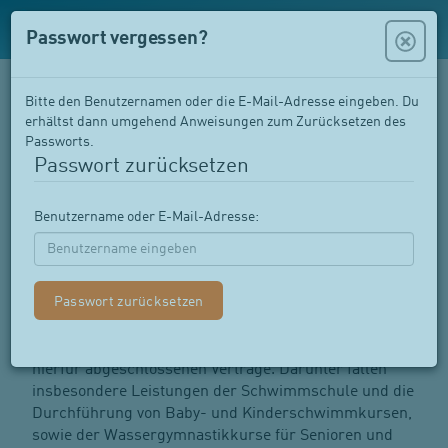
Passwort vergessen?
Bitte den Benutzernamen oder die E-Mail-Adresse eingeben. Du
Allgemeine
erhältst dann umgehend Anweisungen zum Zurücksetzen des
Passworts.
Geschäftsbedingungen
Passwort zurücksetzen
Stand 08.04.2026
Benutzername oder E-Mail-Adresse:
1. Anwendbarkeit
Diese Allgemeinen Geschäftsbedingungen finden
Anwendung, auf die von H
O Wasser erleben AG mit
2
den Marken First Flow, Let’s Swim und Drop In im
eigenen Namen angebotenen Leistungen und die
hierfür abgeschlossenen Verträge. Darunter fallen
insbesondere Leistungen der Schwimmschule und die
Durchführung von Baby- und Kinderschwimmkursen,
sowie der Wassergymnastikkurse für Senioren und