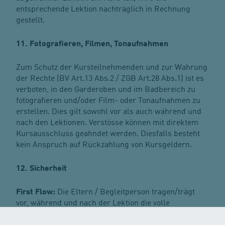
entsprechende Lektion nachträglich in Rechnung
gestellt.
11. Fotografieren, Filmen, Tonaufnahmen
Zum Schutz der Kursteilnehmenden und zur Wahrung
der Rechte (BV Art.13 Abs.2 / ZGB Art.28 Abs.1) ist es
verboten, in den Garderoben und im Badbereich zu
fotografieren und/oder Film- oder Tonaufnahmen zu
erstellen. Dies gilt sowohl vor als auch während und
nach den Lektionen. Verstösse können mit direktem
Kursausschluss geahndet werden. Diesfalls besteht
kein Anspruch auf Rückzahlung von Kursgeldern.
12. Sicherheit
First Flow:
Die Eltern / Begleitperson tragen/trägt
vor, während und nach der Lektion die volle
Verantwortung für ihr Kind / ihre Kinder.