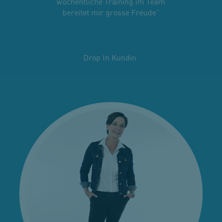
wöchentliche Training im Team
bereitet mir grosse Freude"
Drop In Kundin